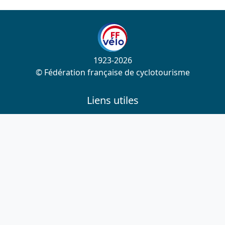
1923-2026
© Fédération française de cyclotourisme
Liens utiles
Cotation des circuits
Chercher sur le site
Nous contacter
Mentions légales
Plan du site
Nous suivre
S'abonner à la newsletter
Facebook