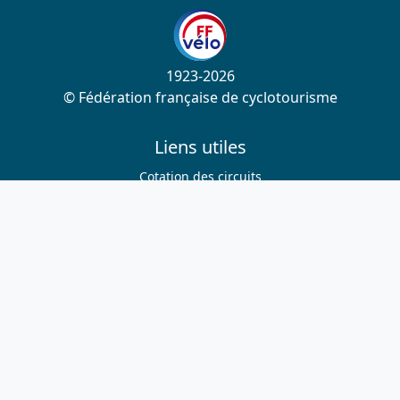
1923-2026
© Fédération française de cyclotourisme
Liens utiles
Cotation des circuits
Chercher sur le site
Nous contacter
Mentions légales
Plan du site
Nous suivre
S'abonner à la newsletter
Facebook
Twitter
Instagram