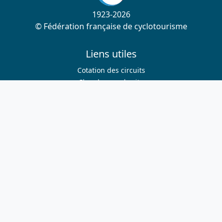
1923-2026
© Fédération française de cyclotourisme
Liens utiles
Cotation des circuits
Chercher sur le site
Nous contacter
Mentions légales
Plan du site
Nous suivre
S'abonner à la newsletter
Facebook
Twitter
Instagram
Youtube
Nos sites