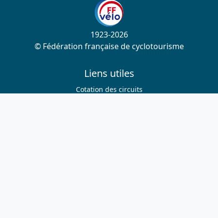
1923-2026
© Fédération française de cyclotourisme
Liens utiles
Cotation des circuits
Chercher sur le site
Nous contacter
Mentions légales
Plan du site
Nous suivre
S'abonner à la newsletter
Facebook
Twitter
Instagram
Youtube