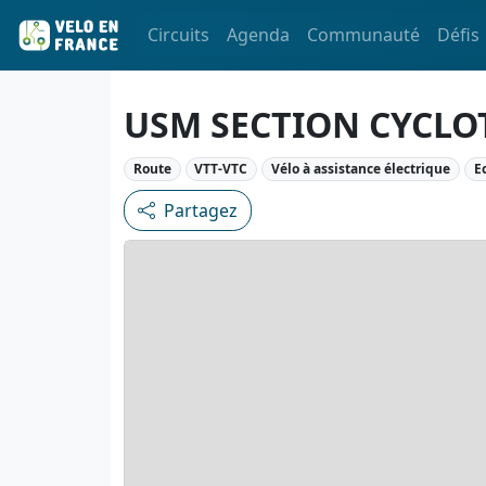
Circuits
Agenda
Communauté
Défis
USM SECTION CYCL
Route
VTT-VTC
Vélo à assistance électrique
E
Partagez