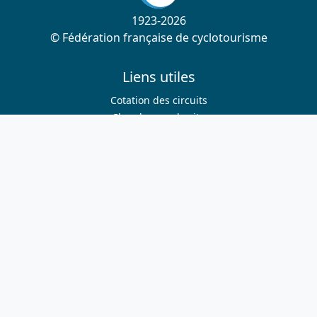
1923-2026
© Fédération française de cyclotourisme
Liens utiles
Cotation des circuits
Chercher sur le site
Nous contacter
Mentions légales
Plan du site
Nous suivre
S'abonner à la newsletter
Facebook
Twitter
Instagram
Youtube
Nos sites