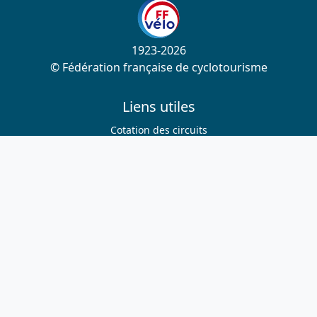
1923-2026
© Fédération française de cyclotourisme
Liens utiles
Cotation des circuits
Chercher sur le site
Nous contacter
Mentions légales
Plan du site
Nous suivre
S'abonner à la newsletter
Facebook
Twitter
Instagram
Youtube