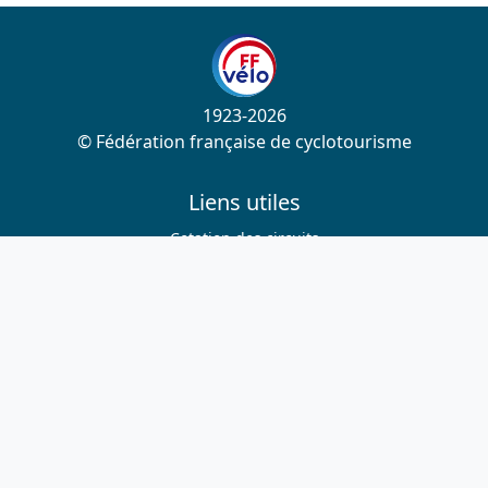
1923-2026
© Fédération française de cyclotourisme
Liens utiles
Cotation des circuits
Chercher sur le site
Nous contacter
Mentions légales
Plan du site
Nous suivre
S'abonner à la newsletter
Facebook
Twitter