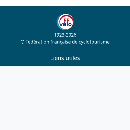
1923-2026
© Fédération française de cyclotourisme
Liens utiles
Cotation des circuits
Chercher sur le site
Nous contacter
Mentions légales
Plan du site
Nous suivre
S'abonner à la newsletter
Facebook