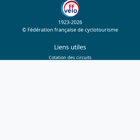
1923-2026
© Fédération française de cyclotourisme
Liens utiles
Cotation des circuits
Chercher sur le site
Nous contacter
Mentions légales
Plan du site
Nous suivre
S'abonner à la newsletter
Facebook
Twitter
Instagram
Youtube