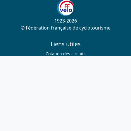
1923-2026
© Fédération française de cyclotourisme
Liens utiles
Cotation des circuits
Chercher sur le site
Nous contacter
Mentions légales
Plan du site
Nous suivre
S'abonner à la newsletter
Facebook
Twitter
Instagram
Youtube