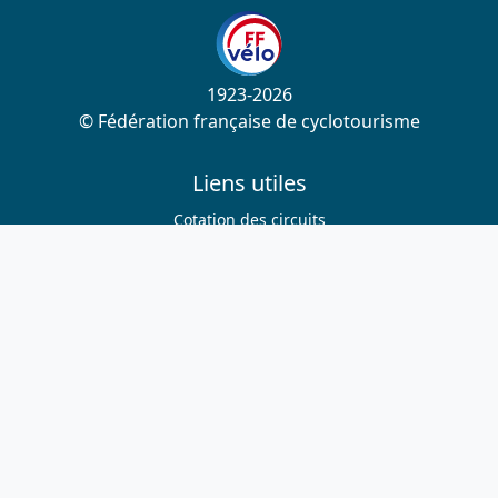
1923-2026
© Fédération française de cyclotourisme
Liens utiles
Cotation des circuits
Chercher sur le site
Nous contacter
Mentions légales
Plan du site
Nous suivre
S'abonner à la newsletter
Facebook
Twitter
Instagram