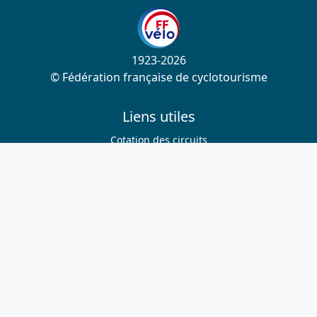
1923-2026
© Fédération française de cyclotourisme
Liens utiles
Cotation des circuits
Chercher sur le site
Nous contacter
Mentions légales
Plan du site
Nous suivre
S'abonner à la newsletter
Facebook
Twitter
Instagram