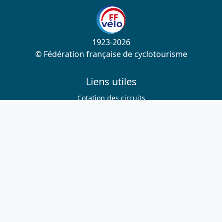
1923-2026
© Fédération française de cyclotourisme
Liens utiles
Cotation des circuits
Chercher sur le site
Nous contacter
Mentions légales
Plan du site
Nous suivre
S'abonner à la newsletter
Facebook
Twitter
Instagram