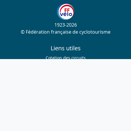
1923-2026
© Fédération française de cyclotourisme
Liens utiles
Cotation des circuits
Chercher sur le site
Nous contacter
Mentions légales
Plan du site
Nous suivre
S'abonner à la newsletter
Facebook
Twitter
Instagram