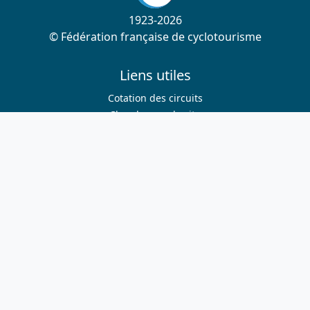
1923-2026
© Fédération française de cyclotourisme
Liens utiles
Cotation des circuits
Chercher sur le site
Nous contacter
Mentions légales
Plan du site
Nous suivre
S'abonner à la newsletter
Facebook
Twitter
Instagram
Youtube
Nos sites