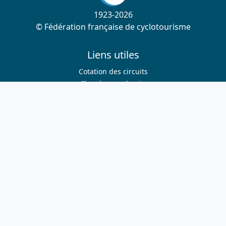
1923-2026
© Fédération française de cyclotourisme
Liens utiles
Cotation des circuits
Chercher sur le site
Nous contacter
Mentions légales
Plan du site
Nous suivre
S'abonner à la newsletter
Facebook
Twitter
Instagram
Youtube
Nos sites