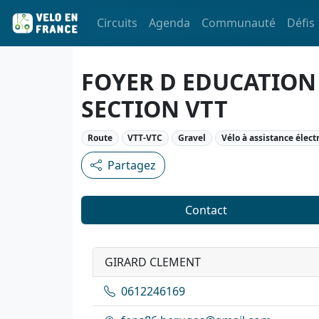
Circuits
Agenda
Communauté
Défis
FOYER D EDUCATION 
SECTION VTT
Route
VTT-VTC
Gravel
Vélo à assistance élect
Partagez
Contact
GIRARD CLEMENT
0612246169