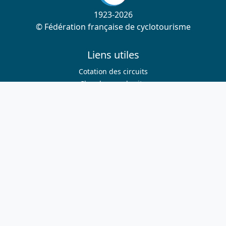
1923-2026
© Fédération française de cyclotourisme
Liens utiles
Cotation des circuits
Chercher sur le site
Nous contacter
Mentions légales
Plan du site
Nous suivre
S'abonner à la newsletter
Facebook
Twitter
Instagram
Youtube
Nos sites