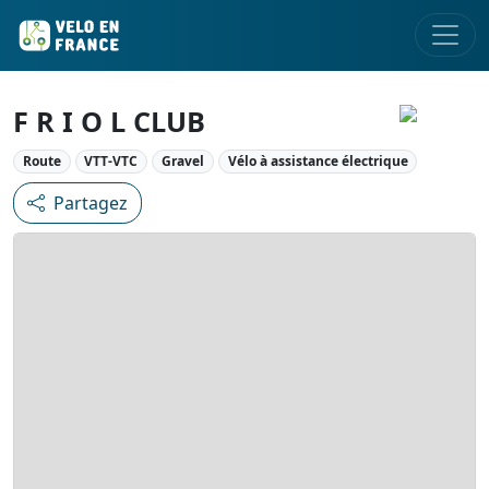
F R I O L CLUB
Route
VTT-VTC
Gravel
Vélo à assistance électrique
Partagez