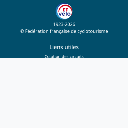
1923-2026
© Fédération française de cyclotourisme
Liens utiles
Cotation des circuits
Chercher sur le site
Nous contacter
Mentions légales
Plan du site
Nous suivre
S'abonner à la newsletter
Facebook
Twitter
Instagram