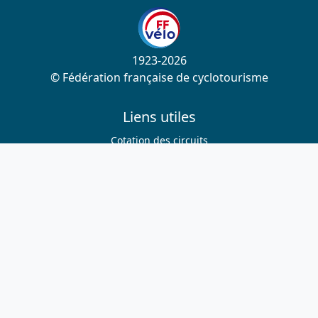
1923-2026
© Fédération française de cyclotourisme
Liens utiles
Cotation des circuits
Chercher sur le site
Nous contacter
Mentions légales
Plan du site
Nous suivre
S'abonner à la newsletter
Facebook
Twitter
Instagram