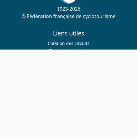
1923-2026
© Fédération française de cyclotourisme
Liens utiles
Cotation des circuits
Chercher sur le site
Nous contacter
Mentions légales
Plan du site
Nous suivre
S'abonner à la newsletter
Facebook
Twitter
Instagram
Youtube
Nos sites