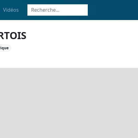
Vidéos
RTOIS
rique