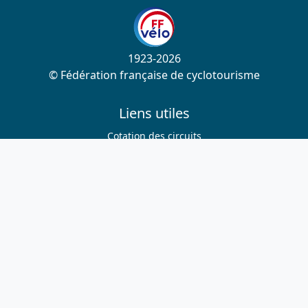
1923-2026
© Fédération française de cyclotourisme
Liens utiles
Cotation des circuits
Chercher sur le site
Nous contacter
Mentions légales
Plan du site
Nous suivre
S'abonner à la newsletter
Facebook
Twitter
Instagram