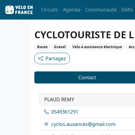
Circuits
Agenda
Communauté
Défis
CYCLOTOURISTE DE 
Route
Gravel
Vélo à assistance électrique
Acc
Partagez
Contact
PLAUD REMY
0549361291
cyclos.auxances@gmail.com