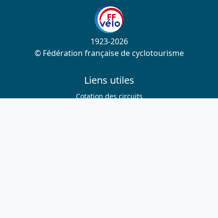
1923-2026
© Fédération française de cyclotourisme
Liens utiles
Cotation des circuits
Chercher sur le site
Nous contacter
Mentions légales
Plan du site
Nous suivre
S'abonner à la newsletter
Facebook
Twitter
Instagram