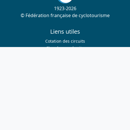
1923-2026
© Fédération française de cyclotourisme
Liens utiles
Cotation des circuits
Chercher sur le site
Nous contacter
Mentions légales
Plan du site
Nous suivre
S'abonner à la newsletter
Facebook
Twitter
Instagram
Youtube
Nos sites