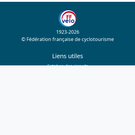
1923-2026
© Fédération française de cyclotourisme
Liens utiles
Cotation des circuits
Chercher sur le site
Nous contacter
Mentions légales
Plan du site
Nous suivre
S'abonner à la newsletter
Facebook
Twitter