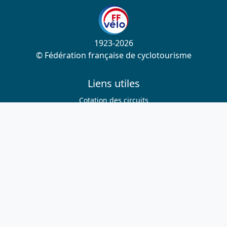
1923-2026
© Fédération française de cyclotourisme
Liens utiles
Cotation des circuits
Chercher sur le site
Nous contacter
Mentions légales
Plan du site
Nous suivre
S'abonner à la newsletter
Facebook
Twitter
Instagram