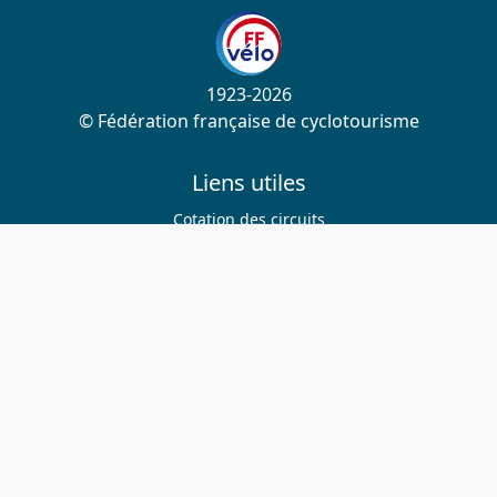
1923-2026
© Fédération française de cyclotourisme
Liens utiles
Cotation des circuits
Chercher sur le site
Nous contacter
Mentions légales
Plan du site
Nous suivre
S'abonner à la newsletter
Facebook
Twitter
Instagram