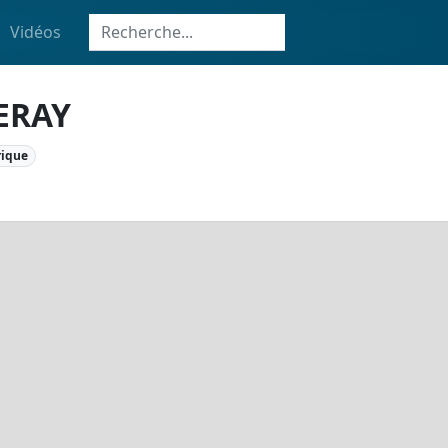
Vidéos
ERAY
rique