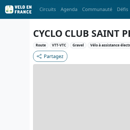
Circuits
Agenda
Communauté
Défis
CYCLO CLUB SAINT P
Route
VTT-VTC
Gravel
Vélo à assistance élect
Partagez