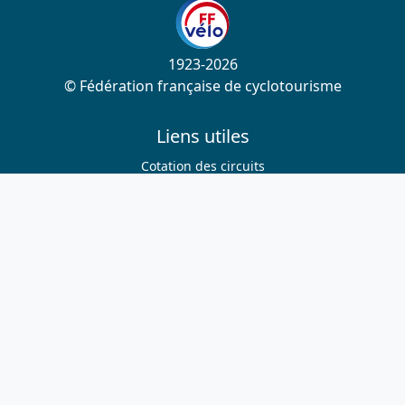
1923-2026
© Fédération française de cyclotourisme
Liens utiles
Cotation des circuits
Chercher sur le site
Nous contacter
Mentions légales
Plan du site
Nous suivre
S'abonner à la newsletter
Facebook
Twitter
Instagram
Youtube