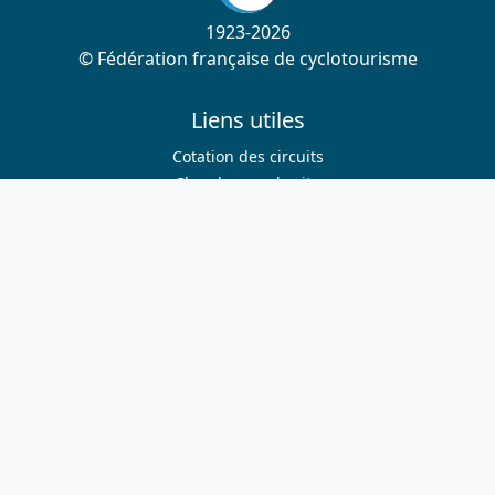
1923-2026
© Fédération française de cyclotourisme
Liens utiles
Cotation des circuits
Chercher sur le site
Nous contacter
Mentions légales
Plan du site
Nous suivre
S'abonner à la newsletter
Facebook
Twitter
Instagram
Youtube
Nos sites