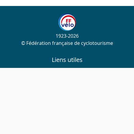
1923-2026
© Fédération française de cyclotourisme
Liens utiles
Cotation des circuits
Chercher sur le site
Nous contacter
Mentions légales
Plan du site
Nous suivre
S'abonner à la newsletter
Facebook