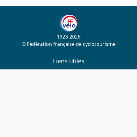
1923-2026
© Fédération française de cyclotourisme
Liens utiles
Cotation des circuits
Chercher sur le site
Nous contacter
Mentions légales
Plan du site
Nous suivre
S'abonner à la newsletter
Facebook