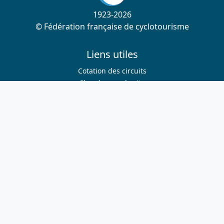
1923-2026
© Fédération française de cyclotourisme
Liens utiles
Cotation des circuits
Chercher sur le site
Nous contacter
Mentions légales
Plan du site
Nous suivre
S'abonner à la newsletter
Facebook
Twitter
Instagram
Youtube
Nos sites