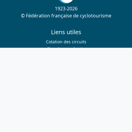
1923-2026
© Fédération française de cyclotourisme
Liens utiles
Cotation des circuits
Chercher sur le site
Nous contacter
Mentions légales
Plan du site
Nous suivre
S'abonner à la newsletter
Facebook
Twitter
Instagram
Youtube
Nos sites