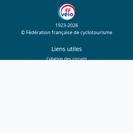
1923-2026
© Fédération française de cyclotourisme
Liens utiles
Cotation des circuits
Chercher sur le site
Nous contacter
Mentions légales
Plan du site
Nous suivre
S'abonner à la newsletter
Facebook
Twitter
Instagram