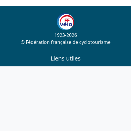
1923-2026
© Fédération française de cyclotourisme
Liens utiles
Cotation des circuits
Chercher sur le site
Nous contacter
Mentions légales
Plan du site
Nous suivre
S'abonner à la newsletter
Facebook