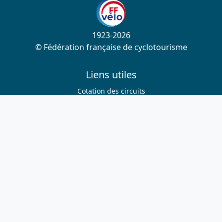
1923-2026
© Fédération française de cyclotourisme
Liens utiles
Cotation des circuits
Chercher sur le site
Nous contacter
Mentions légales
Plan du site
Nous suivre
S'abonner à la newsletter
Facebook
Twitter
Instagram
Youtube