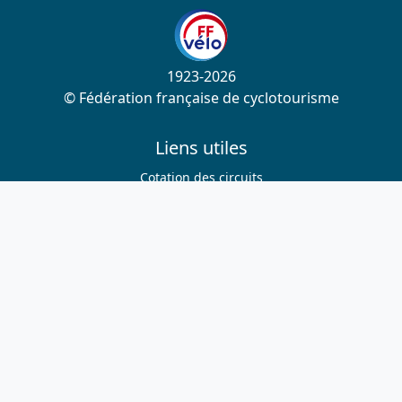
1923-2026
© Fédération française de cyclotourisme
Liens utiles
Cotation des circuits
Chercher sur le site
Nous contacter
Mentions légales
Plan du site
Nous suivre
S'abonner à la newsletter
Facebook
Twitter
Instagram