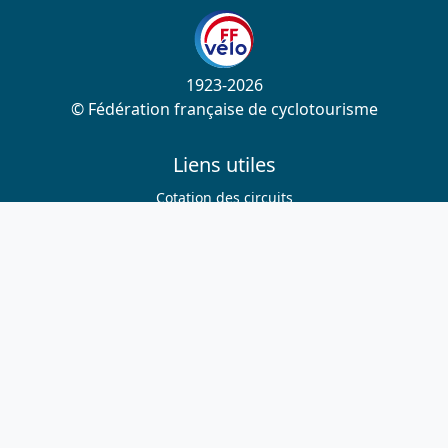
1923-2026
© Fédération française de cyclotourisme
Liens utiles
Cotation des circuits
Chercher sur le site
Nous contacter
Mentions légales
Plan du site
Nous suivre
S'abonner à la newsletter
Facebook
Twitter
Instagram