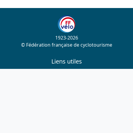
1923-2026
© Fédération française de cyclotourisme
Liens utiles
Cotation des circuits
Chercher sur le site
Nous contacter
Mentions légales
Plan du site
Nous suivre
S'abonner à la newsletter
Facebook