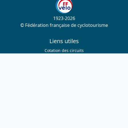
1923-2026
© Fédération française de cyclotourisme
Liens utiles
Cotation des circuits
Chercher sur le site
Nous contacter
Mentions légales
Plan du site
Nous suivre
S'abonner à la newsletter
Facebook
Twitter
Instagram
Youtube