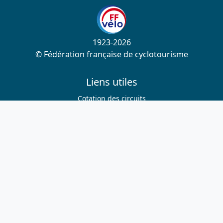
1923-2026
© Fédération française de cyclotourisme
Liens utiles
Cotation des circuits
Chercher sur le site
Nous contacter
Mentions légales
Plan du site
Nous suivre
S'abonner à la newsletter
Facebook
Twitter
Instagram