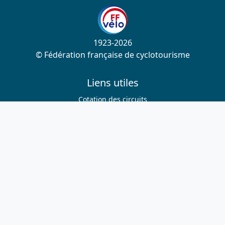
1923-2026
© Fédération française de cyclotourisme
Liens utiles
Cotation des circuits
Chercher sur le site
Nous contacter
Mentions légales
Plan du site
Nous suivre
S'abonner à la newsletter
Facebook
Twitter
Instagram