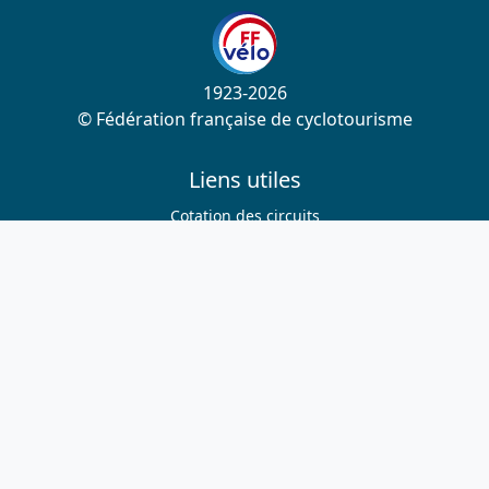
1923-2026
© Fédération française de cyclotourisme
Liens utiles
Cotation des circuits
Chercher sur le site
Nous contacter
Mentions légales
Plan du site
Nous suivre
S'abonner à la newsletter
Facebook
Twitter
Instagram