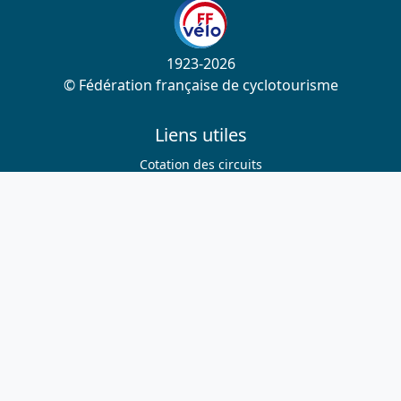
1923-2026
© Fédération française de cyclotourisme
Liens utiles
Cotation des circuits
Chercher sur le site
Nous contacter
Mentions légales
Plan du site
Nous suivre
S'abonner à la newsletter
Facebook
Twitter
Instagram
Youtube