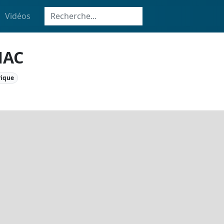
Vidéos
NAC
rique