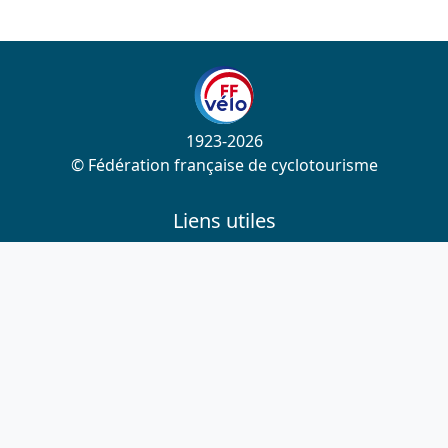
1923-2026
© Fédération française de cyclotourisme
Liens utiles
Cotation des circuits
Chercher sur le site
Nous contacter
Mentions légales
Plan du site
Nous suivre
S'abonner à la newsletter
Facebook